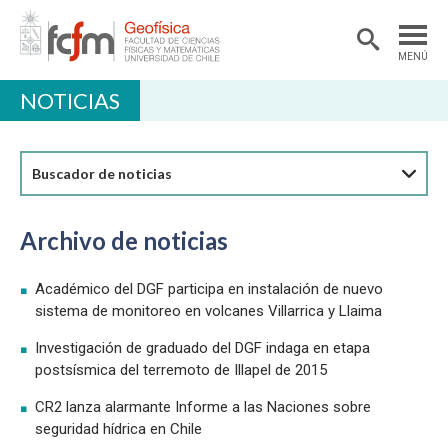
MENÚ
NOTICIAS
DEPARTAMENTO
ACADÉMICAS/OS
Buscador de noticias
DOCENCIA
INVESTIGACIÓN
Archivo de noticias
EXTENSIÓN
Académico del DGF participa en instalación de nuevo
BIBLIOTECA
sistema de monitoreo en volcanes Villarrica y Llaima
LABORATORIOS
Investigación de graduado del DGF indaga en etapa
postsísmica del terremoto de Illapel de 2015
Ciencias Atmosféricas
CR2 lanza alarmante Informe a las Naciones sobre
Geofísica Aplicada
seguridad hídrica en Chile