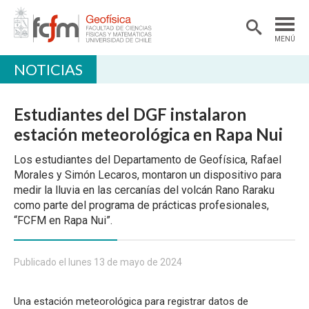
MENÚ
NOTICIAS
DEPARTAMENTO
ACADÉMICAS/OS
Estudiantes del DGF instalaron
DOCENCIA
estación meteorológica en Rapa Nui
INVESTIGACIÓN
Los estudiantes del Departamento de Geofísica, Rafael
Morales y Simón Lecaros, montaron un dispositivo para
EXTENSIÓN
medir la lluvia en las cercanías del volcán Rano Raraku
como parte del programa de prácticas profesionales,
BIBLIOTECA
“FCFM en Rapa Nui”.
LABORATORIOS
Ciencias Atmosféricas
Publicado el lunes 13 de mayo de 2024
Geofísica Aplicada
Una estación meteorológica para registrar datos de