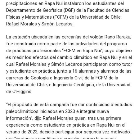
Sismología
precipitaciones en Rapa Nui instalaron los estudiantes del
Departamento de Geofísica (DGF) de la Facultad de Ciencias
Físicas y Matemáticas (FCFM) de la Universidad de Chile,
Rafael Morales y Simón Lecaros.
La estación ubicada en las cercanías del volcán Rano Raraku,
fue construida como parte de las actividades del programa
de prácticas profesionales “FCFM en Rapa Nui”, cuyo objetivo
es medir los efectos del cambio climático en Rapa Nui y en el
cual Rafael Morales y Simón Lecaros participaron como tutor
y estudiante en práctica, junto a 16 alumnas y alumnos de las
carreras de Geología e Ingeniería Civil, de la FCFM de la
Universidad de Chile; e Ingeniería Geológica, de la Universidad
de O’Higgins.
“El propósito de esta campaña fue dar continuidad a estudios
paleoclimáticos iniciados en 2023 e integrar nueva
información”, dijo Rafael Morales quien, tras una primera
experiencia como estudiante en práctica en Rapa Nui en el
verano de 2023, decidió participar por segunda vez motivado
por “incógnitas científicas y sociales, como la escasa