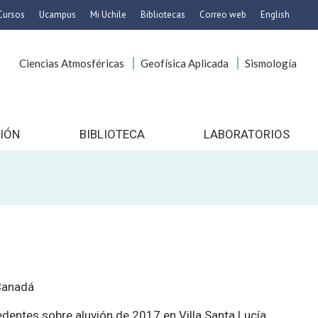
Cursos
Ucampus
Mi Uchile
Bibliotecas
Correo web
English
rbanismo
Artes
Ciencias Atmosféricas
Geofísica Aplicada
Sismología
Cs. Agronómicas
emáticas
Cs. Forestales y Conservación
macéuticas
Cs. Sociales
 Pecuarias
Comunicación e Imagen
IÓN
BIBLIOTECA
LABORATORIOS
Economía y Negocios
anidades
Gobierno
Odontología
en Educación
Estudios Internacionales
ología de
Bachillerato
s
Hospital Clínico
Canadá
dentes sobre aluvión de 2017 en Villa Santa Lucía