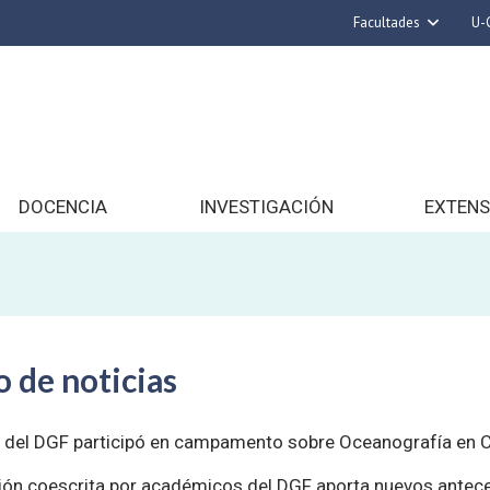
Facultades
U-
Arquitectura y U
Ciencias
Cs. Físicas y Mat
Cs. Químicas y Far
Cs. Veterinarias y
DOCENCIA
INVESTIGACIÓN
EXTENS
Derecho
Filosofía y Hum
Medicina
Estudios Avanzados 
 de noticias
Nutrición y Tecn
Alimento
e del DGF participó en campamento sobre Oceanografía en 
ión coescrita por académicos del DGF aporta nuevos antece