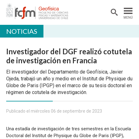
MENÚ
NOTICIAS
DEPARTAMENTO
ACADÉMICAS/OS
Investigador del DGF realizó cotutela
DOCENCIA
de investigación en Francia
INVESTIGACIÓN
El investigador del Departamento de Geofísica, Javier
Ojeda, trabajó un año y medio en el Institut de Physique du
EXTENSIÓN
Globe de Paris (IPGP) en el marco de su tesis doctoral en
régimen de cotutela de investigación.
BIBLIOTECA
LABORATORIOS
Publicado el miércoles 06 de septiembre de 2023
Ciencias Atmosféricas
Una estadía de investigación de tres semestres en la Escuela
Geofísica Aplicada
Doctoral del Institut de Physique du Globe de Paris (IPGP),