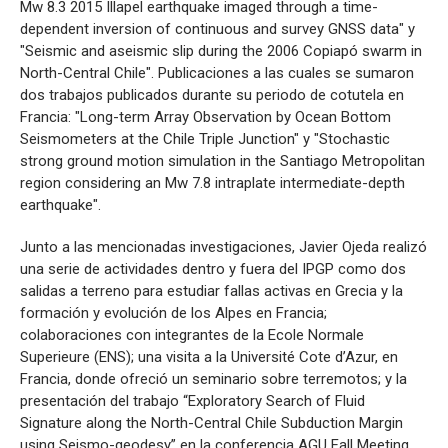
Mw 8.3 2015 Illapel earthquake imaged through a time-
dependent inversion of continuous and survey GNSS data" y
"Seismic and aseismic slip during the 2006 Copiapó swarm in
North-Central Chile". Publicaciones a las cuales se sumaron
dos trabajos publicados durante su periodo de cotutela en
Francia: "Long-term Array Observation by Ocean Bottom
Seismometers at the Chile Triple Junction" y "Stochastic
strong ground motion simulation in the Santiago Metropolitan
region considering an Mw 7.8 intraplate intermediate-depth
earthquake".
Junto a las mencionadas investigaciones, Javier Ojeda realizó
una serie de actividades dentro y fuera del IPGP como dos
salidas a terreno para estudiar fallas activas en Grecia y la
formación y evolución de los Alpes en Francia;
colaboraciones con integrantes de la Ecole Normale
Superieure (ENS); una visita a la Université Cote d’Azur, en
Francia, donde ofreció un seminario sobre terremotos; y la
presentación del trabajo “Exploratory Search of Fluid
Signature along the North-Central Chile Subduction Margin
using Seismo-geodesy” en la conferencia AGU Fall Meeting