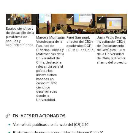
Equipo científico y
de desarrollo de la
plataforma de
Marcela Munizaga,
René Garreaud,
Juan Pablo Boisier,
sequías y
Vicedecana de la
director del CR2 y
investigador CR2 y
seguridad hídrica.
Facultad de
académico DGF
del Departamento
Ciencias Físicas y
FCFM U. de Chile.
de Geofísica FCFM
Matemáticas de la
de la Universidad
Universidad de
de Chile; y director
Chile, destacó la
alterno del proyecto.
relevancia para el
país de las
innovaciones
basadas en
conocimiento
científico
desarrolladas
desde la
Universidad.
ENLACES RELACIONADOS
Ver noticia publicada en la web del (CR)2
Plataforma de sequía y seguridad hídrica en Chile