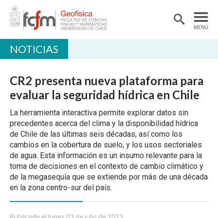
MENÚ
NOTICIAS
DEPARTAMENTO
ACADÉMICAS/OS
CR2 presenta nueva plataforma para
DOCENCIA
evaluar la seguridad hídrica en Chile
INVESTIGACIÓN
La herramienta interactiva permite explorar datos sin
precedentes acerca del clima y la disponibilidad hídrica
EXTENSIÓN
de Chile de las últimas seis décadas, así como los
cambios en la cobertura de suelo, y los usos sectoriales
BIBLIOTECA
de agua. Esta información es un insumo relevante para la
toma de decisiones en el contexto de cambio climático y
LABORATORIOS
de la megasequía que se extiende por más de una década
Ciencias Atmosféricas
en la zona centro-sur del país.
Geofísica Aplicada
Publicado el lunes 03 de julio de 2023