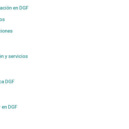
gación en DGF
os
ciones
n y servicios
eca DGF
r en DGF