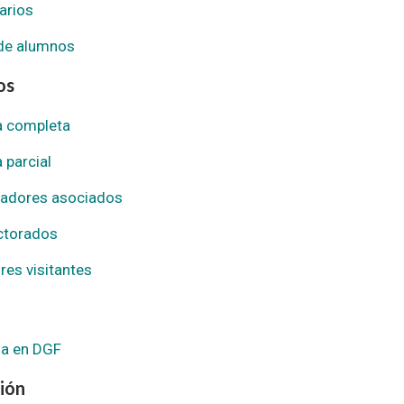
arios
de alumnos
os
 completa
 parcial
gadores asociados
ctorados
res visitantes
a en DGF
ión