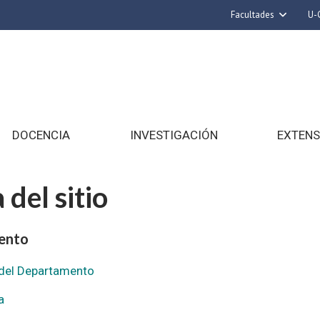
Facultades
U-
Arquitectura y U
Ciencias
Cs. Físicas y Mat
Cs. Químicas y Far
Cs. Veterinarias y
DOCENCIA
INVESTIGACIÓN
EXTENS
Derecho
Filosofía y Hum
del sitio
Medicina
Estudios Avanzados 
ento
Nutrición y Tecn
del Departamento
Alimento
a