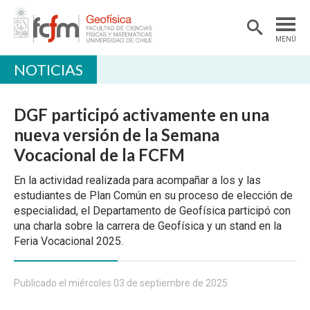
MENÚ
NOTICIAS
DEPARTAMENTO
ACADÉMICAS/OS
DGF participó activamente en una
DOCENCIA
nueva versión de la Semana
Vocacional de la FCFM
INVESTIGACIÓN
En la actividad realizada para acompañar a los y las
EXTENSIÓN
estudiantes de Plan Común en su proceso de elección de
BIBLIOTECA
especialidad, el Departamento de Geofísica participó con
una charla sobre la carrera de Geofísica y un stand en la
LABORATORIOS
Feria Vocacional 2025.
Ciencias Atmosféricas
Publicado el miércoles 03 de septiembre de 2025
Geofísica Aplicada