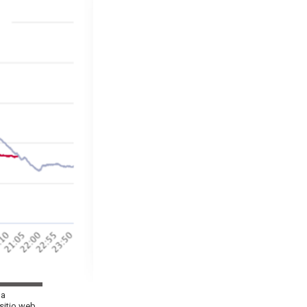
la
 sitio web