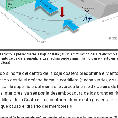
a tanto la presencia de la baja costera (BC) y la circulación del aire en torno a 
iento cerca de la superficie. Las fechas verde y amarrilla indican el viento en l
altura).
ndo al norte del centro de la baja costera predomina el viento
ando desde el océano hacia la cordillera (flecha verde), y se
 con la superficie del mar, se favorece la entrada de aire de
es interiores, ya sea por la desembocadura de los grandes rí
dillera de la Costa en los sectores donde esta presenta men
 que causó el día frío del miércoles 9.
otografía instantánea” cuando el centro de la baja costera (B