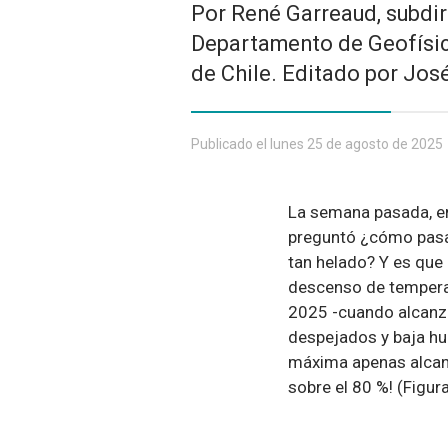
Por René Garreaud, subdire
Departamento de Geofísica
de Chile. Editado por José
Publicado el lunes 25 de agosto de 2025
La semana pasada, en
preguntó ¿cómo pasam
tan helado? Y es que
descenso de temperat
2025 -cuando alcanz
despejados y baja hu
máxima apenas alcanz
sobre el 80 %! (Figura