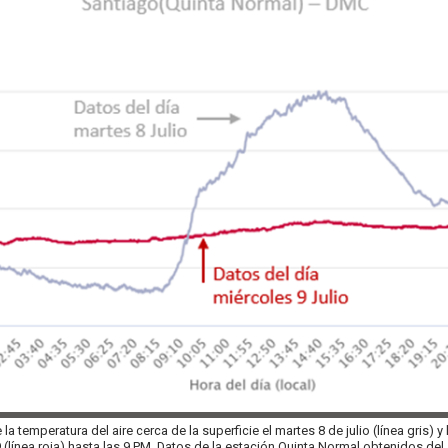
a temperatura del aire cerca de la superficie el martes 8 de julio (línea gris) y 
 (línea roja) hasta las 9 PM. Datos de la estación Quinta Normal obtenidos del