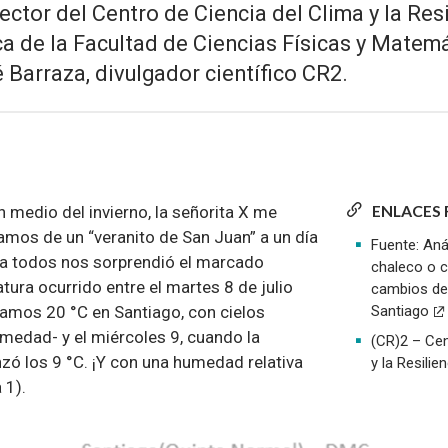
ctor del Centro de Ciencia del Clima y la Res
 de la Facultad de Ciencias Físicas y Matemá
 Barraza, divulgador científico CR2.
ENLACES
 medio del invierno, la señorita X me
os de un “veranito de San Juan” a un día
Fuente: Aná
 a todos nos sorprendió el marcado
chaleco o 
ura ocurrido entre el martes 8 de julio
cambios de
Santiago
amos 20 °C en Santiago, con cielos
medad- y el miércoles 9, cuando la
(CR)2 – Cen
ó los 9 °C. ¡Y con una humedad relativa
y la Resilie
 1).