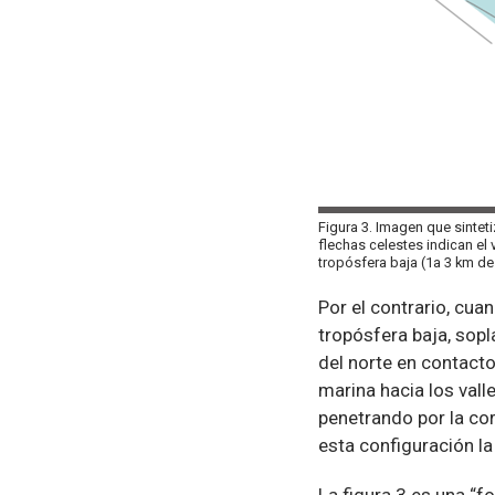
Figura 3. Imagen que sintetiz
flechas celestes indican el v
tropósfera baja (1a 3 km de 
Por el contrario, cua
tropósfera baja, sopl
del norte en contacto
marina hacia los vall
penetrando por la cor
esta configuración la
La figura 3 es una “f