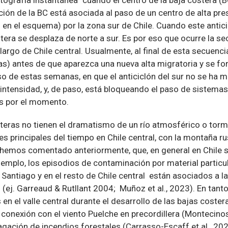
ión de la BC está asociada al paso de un centro de alta pres
F” en el esquema) por la zona sur de Chile. Cuando este antic
stera se desplaza de norte a sur. Es por eso que ocurre la s
lo largo de Chile central. Usualmente, al final de esta secuen
ias) antes de que aparezca una nueva alta migratoria y se fo
so de estas semanas, en que el anticiclón del sur no se ha
intensidad, y, de paso, está bloqueando el paso de sistemas
as por el momento.
teras no tienen el dramatismo de un río atmosférico o torm
es principales del tiempo en Chile central, con la montaña ru
hemos comentado anteriormente, que, en general en Chile s
jemplo, los episodios de contaminación por material particu
Santiago y en el resto de Chile central están asociados a la
 (ej. Garreaud & Rutllant 2004; Muñoz et al., 2023). En tanto
en el valle central durante el desarrollo de las bajas coste
 conexión con el viento Puelche en precordillera (Montecinos 
gación de incendios forestales (Carrasso-Escaff et al., 202