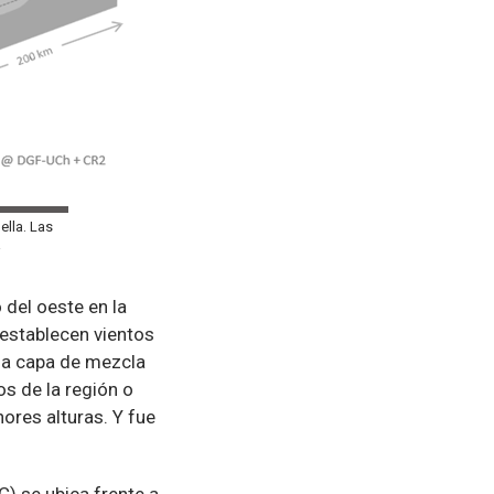
ella. Las
a
 del oeste en la
 establecen vientos
 la capa de mezcla
os de la región o
ores alturas. Y fue
C) se ubica frente a