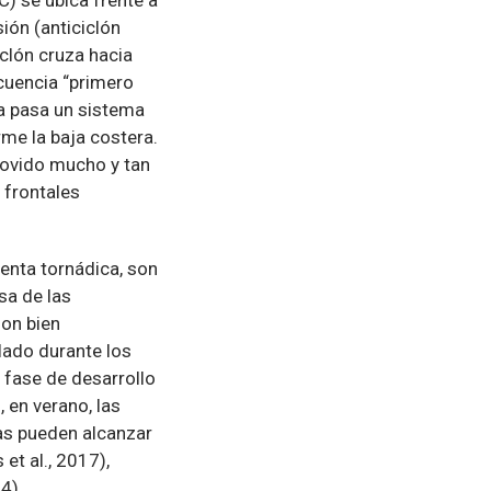
ión (anticiclón
iclón cruza hacia
ecuencia “primero
cia pasa un sistema
rme la baja costera.
 movido mucho y tan
 frontales
enta tornádica, son
sa de las
on bien
lado durante los
 fase de desarrollo
, en verano, las
ras pueden alcanzar
et al., 2017),
4).