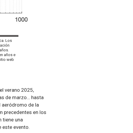
nca. Los
tación
años.
en años e
itio web
el verano 2025,
ías de marzo… hasta
el aeródromo de la
in precedentes en los
n tiene una
e este evento.