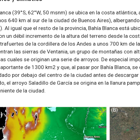
anca (39°S, 62°W, 50 msnm) se ubica en la costa atlántica, al
nos 640 km al sur de la ciudad de Buenos Aires), albergand
. Al igual que el resto de la provincia, Bahía Blanca está ub
 un débil incremento de la altura del terreno desde la costa
rafuertes de la cordillera de los Andes a unos 700 km de la
entran las sierras de Ventania, un grupo de montañas con a
s cuales se originan una serie de arroyos. De especial impo
aportante de 1300 km2 y que, al pasar por Bahía Blanca, se 
ado por debajo del centro de la ciudad antes de descargar 
o, el arroyo Saladillo de García se origina en la llanura pa
niente de la ciudad.