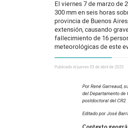
El viernes 7 de marzo de 
300 mm en seis horas sobre
provincia de Buenos Aires
extensión, causando graves
fallecimiento de 16 perso
meteorológicas de este ev
Publicado el jueves 03 de abril de 2025
Por René Garreaud, su
del Departamento de G
postdoctoral del CR2.
Editado por José Barr
Contexto geográf