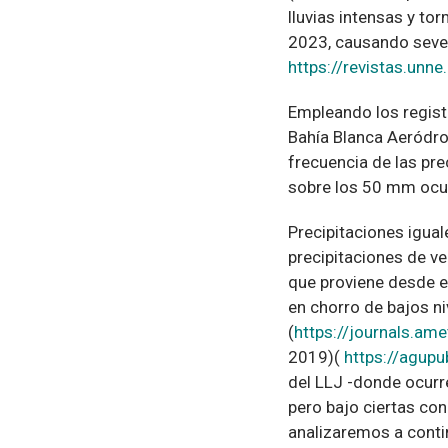
lluvias intensas y t
2023, causando sever
https://revistas.unn
Empleando los regist
Bahía Blanca Aeródrom
frecuencia de las pr
sobre los 50 mm ocur
Precipitaciones igua
precipitaciones de v
que proviene desde el
en chorro de bajos ni
(
https://journals.a
2019)(
https://agup
del LLJ -donde ocurr
pero bajo ciertas co
analizaremos a conti