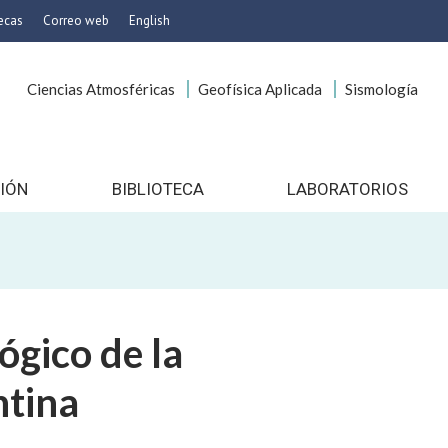
tecas
Correo web
English
Ciencias Atmosféricas
Geofísica Aplicada
Sismología
icas
onservación
es
 Imagen
IÓN
BIBLIOTECA
LABORATORIOS
gocios
o
ía
cionales
ógico de la
to
nico
ntina