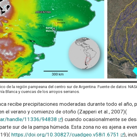
fico de la región pampeana del centro sur de Argentina. Fuente de datos: NA
ahía Blanca y cuencas de los arroyos serranos.
nca recibe precipitaciones moderadas durante todo el año,
 el verano y comienzo de otoño (Zapperi et al., 2007)(
ov.ar/handle/11336/94838
) cuando ocasionalmente se des
 parte sur de la pampa húmeda. Esta zona no es ajena a ev
019)(
https://doi.org/10.30827/cuadgeo.v58i1.6751
), inc