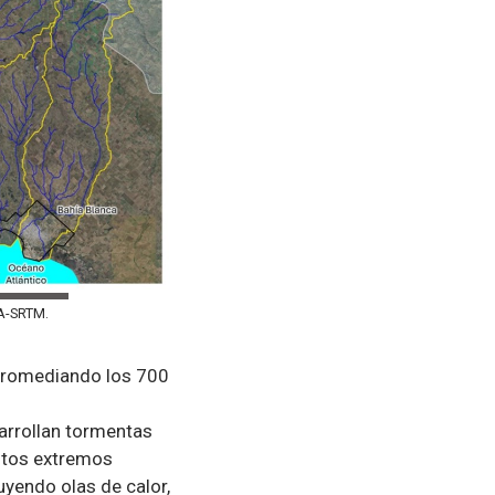
SA-SRTM.
 promediando los 700
arrollan tormentas
entos extremos
luyendo olas de calor,