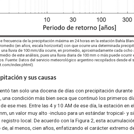
 de frecuencia de la precipitación máxima en 24 horas en la estación Bahía Bla
promedio (en años, escala horizontal) con que ocurre una determinada precipi
o, una lluvia de 100 mm/día ocurre, en promedio, aproximadamente cada ocho 
medio de este análisis, pues una lluvia diaria de 100 mm o más puede ocurrir 
s. Fuente: Datos del servicio meteorológico argentino recopilados desde el s
t.com/index.phtml).
ipitación y sus causas
entó tan solo una docena de días con precipitación durante 
una condición más bien seca que continuó los primeros d
7 de ese mes. Entre las 4 y 10 AM de ese día, la estación en 
m, un valor muy alto -incluso para un estándar tropical- y s
 registro local. De acuerdo con la Figura 2, esta acumulació
de, al menos, cien años, enfatizando el carácter extremo d