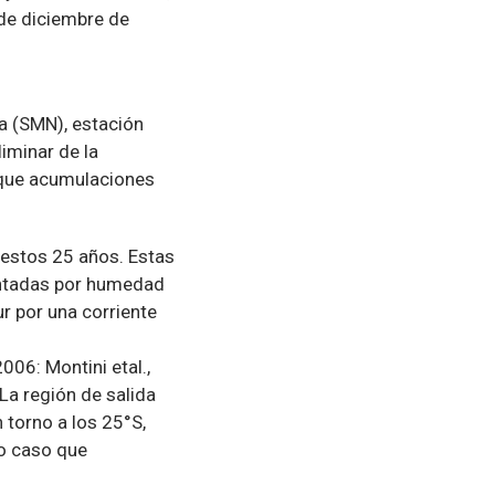
 de diciembre de
a (SMN), estación
iminar de la
 que acumulaciones
 estos 25 años. Estas
mentadas por humedad
r por una corriente
 2006: Montini etal.,
 La región de salida
 torno a los 25°S,
co caso que