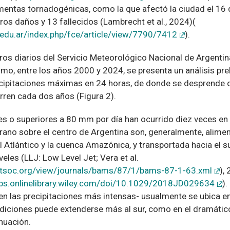
ormentas tornadogénicas, como la que afectó la ciudad el 16
os daños y 13 fallecidos (Lambrecht et al., 2024)(
e.edu.ar/index.php/fce/article/view/7790/7412
).
ros diarios del Servicio Meteorológico Nacional de Argentin
o, entre los años 2000 y 2024, se presenta un análisis prel
ecipitaciones máximas en 24 horas, de donde se desprende
ren cada dos años (Figura 2).
les o superiores a 80 mm por día han ocurrido diez veces en
erano sobre el centro de Argentina son, generalmente, ali
 Atlántico y la cuenca Amazónica, y transportada hacia el su
veles (LLJ: Low Level Jet; Vera et al.
metsoc.org/view/journals/bams/87/1/bams-87-1-63.xml
),
ubs.onlinelibrary.wiley.com/doi/10.1029/2018JD029634
).
en las precipitaciones más intensas- usualmente se ubica en
ndiciones puede extenderse más al sur, como en el dramáti
nuación.