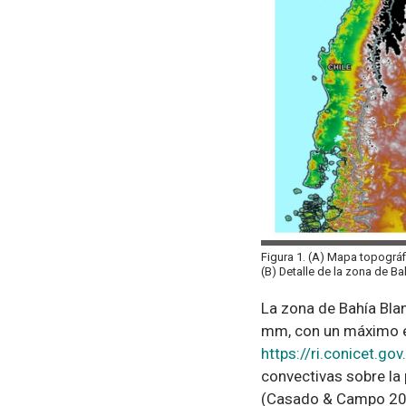
Figura 1. (A) Mapa topográ
(B) Detalle de la zona de B
La zona de Bahía Bla
mm, con un máximo en
https://ri.conicet.g
convectivas sobre la
(Casado & Campo 2