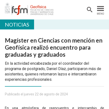
MENÚ
NOTICIAS
DEPARTAMENTO
ACADÉMICAS/OS
Magíster en Ciencias con mención en
DOCENCIA
Geofísica realizó encuentro para
graduadas y graduados
INVESTIGACIÓN
En la actividad encabezada por el coordinador del
EXTENSIÓN
programa de postgrado, Daniel Díaz, participaron más de
BIBLIOTECA
asistentes, quienes retomaron lazos e intercambiaron
experiencias profesionales.
LABORATORIOS
Ciencias Atmosféricas
Publicado el jueves 22 de agosto de 2024
Geofísica Aplicada
En una atmósfera de reencuentro e intercambio de