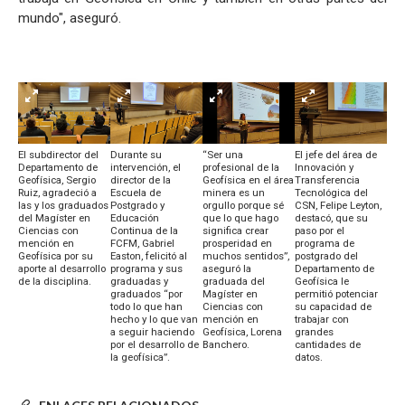
mundo", aseguró.
“Ser una
El subdirector del
Durante su
El jefe del área de
profesional de la
Departamento de
intervención, el
Innovación y
Geofísica en el área
Geofísica, Sergio
director de la
Transferencia
minera es un
Ruiz, agradeció a
Escuela de
Tecnológica del
orgullo porque sé
las y los graduados
Postgrado y
CSN, Felipe Leyton,
que lo que hago
del Magíster en
Educación
destacó, que su
significa crear
Ciencias con
Continua de la
paso por el
prosperidad en
mención en
FCFM, Gabriel
programa de
muchos sentidos”,
Geofísica por su
Easton, felicitó al
postgrado del
aseguró la
aporte al desarrollo
programa y sus
Departamento de
graduada del
de la disciplina.
graduadas y
Geofísica le
Magíster en
graduados “por
permitió potenciar
Ciencias con
todo lo que han
su capacidad de
mención en
hecho y lo que van
trabajar con
Geofísica, Lorena
a seguir haciendo
grandes
Banchero.
por el desarrollo de
cantidades de
la geofísica”.
datos.