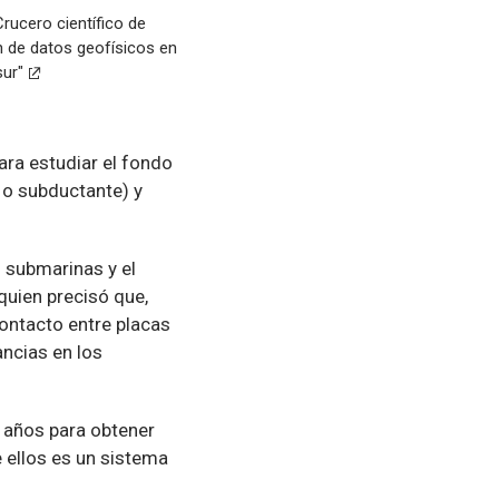
Crucero científico de
n de datos geofísicos en
sur"
ra estudiar el fondo
a o subductante) y
 submarinas y el
quien precisó que,
ontacto entre placas
ancias en los
s años para obtener
 ellos es un sistema