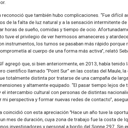
or.
 reconoció que también hubo complicaciones. “Fue difícil a
tos de la falta de luz natural y a la sensación intermitente
izar horas de sueño, comidas y tiempo de ocio. Afortunadam
to tuve el privilegio de ver hermosos amaneceres y atarde
on instrumentos, los turnos se pasaban más rápido porque 
comprometía al cuerpo de una forma más activa”, relató Se
GF agregó que, si bien anteriormente, en 2013, había tenido 
ro científico llamado “Point Sur” en las costas del Maule, la 
ue totalmente distinta por tratarse de una campaña de larg
ensiones y altamente equipado. “El pasar tiempo lejos de ti
 el intercambio cultural con personas de distintas nacional
ar mi perspectiva y formar nuevas redes de contacto”, asegu
a coincidió con esta apreciación "Hace un año tuve la oportu
un mes de duración, cuya zona de trabajo fue la costa de Iq
unos investigadores y personal a bordo del Sonne 297. Sin 