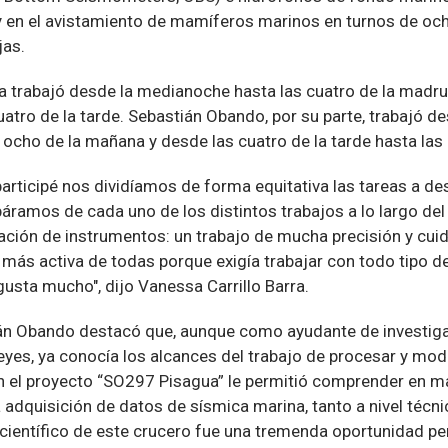
 en el avistamiento de mamíferos marinos en turnos de och
jas.
ra trabajó desde la medianoche hasta las cuatro de la madr
atro de la tarde. Sebastián Obando, por su parte, trabajó de
ocho de la mañana y desde las cuatro de la tarde hasta las
participé nos dividíamos de forma equitativa las tareas a de
áramos de cada uno de los distintos trabajos a lo largo del
ración de instrumentos: un trabajo de mucha precisión y cui
 más activa de todas porque exigía trabajar con todo tipo d
usta mucho", dijo Vanessa Carrillo Barra.
ián Obando destacó que, aunque como ayudante de investig
yes, ya conocía los alcances del trabajo de procesar y mod
 en el proyecto “SO297 Pisagua” le permitió comprender en m
a adquisición de datos de sísmica marina, tanto a nivel técn
 científico de este crucero fue una tremenda oportunidad per