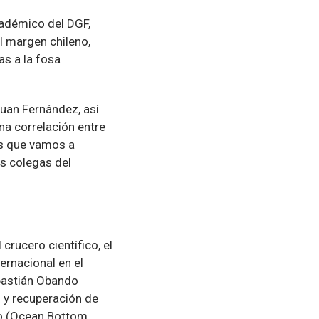
cadémico del DGF,
l margen chileno,
as a la fosa
Juan Fernández, así
na correlación entre
es que vamos a
os colegas del
 crucero científico, el
ernacional en el
ebastián Obando
n y recuperación de
o (Ocean Bottom