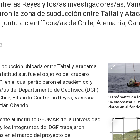
reras Reyes y los/as investigadores/as, Vane
ron la zona de subducción entre Taltal y Ata
 junto a científicos/as de Chile, Alemania, C
23
ubducción ubicada entre Taltal y Atacama,
 latitud sur, fue el objetivo del crucero
", en el cual participaron el académico y
s/as del Departamento de Geofísica (DGF)
 Chile, Eduardo Contreras Reyes, Vanessa
Sismómetro de f
Seismometer, OBS
stián Obando.
datos en el fond
iente al Instituto GEOMAR de la Universidad
s y los integrantes del DGF trabajaron
s en el marco del proyecto de