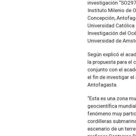
investigación “SO297
Instituto Milenio de 
Concepción, Antofagas
Universidad Católica 
Investigación del Oc
Universidad de Amst
Según explicó el aca
la propuesta para el 
conjunto con el acad
el fin de investigar e
Antofagasta.
“Esta es una zona m
geocientífica mundial
fenómeno muy particu
cordilleras submarina
escenario de un terre