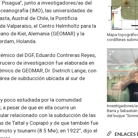
 Pisagua”, junto a investigadores/as del
Oceanografía (IMO), las universidades de
ta, Austral de Chile, la Pontificia
de Valparaíso, el Centro Helmholtz para la
éano de Kiel, Alemania (GEOMAR) y la
Mapa topográfico 
cordilleras subm
erdam, Holanda.
démico del DGF, Eduardo Contreras Reyes,
crucero de investigación fue elaborada en
émico de GEOMAR, Dr. Dietrich Lange, con
l área de subducción ubicada al sur de
uy poco estudiada por la comunidad
Investigadores/as
, a pesar de que en ella ocurre un
Barra y Sebastián
lar relacionado con la subducción de las
del buque “Sonne
s de Taltal y Copiapó y de que también fue
moto y tsunami (8.5 Mw), en 1922”, dijo el
ENLACES