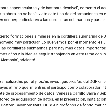
stante espectaculares y de bastante desnivel", comentó el a
ta ahora, no se había visto este tipo de deformaciones en e
en ser perpendiculares a las cordilleras submarinas y paralel
bierto formaciones similares en la cordillera submarina de 
enómeno muy particular. Lo que vemos, por el momento, es u
 y las cordilleras submarinas, pero hay más datos important
mos años y la idea es seguir trabajando en este tema con l
Alemania", adelantó.
eas realizadas por él y los/as investigadores/as del DGF en el
eyes afirmó que, mientras él participó como colaborador int
nete de procesamiento de datos, Vanessa Carrillo Barra y S
toreo de adquisición de datos, en la preparación, instalació
Bottom Seismometers, OBS) e hidrófonos de fondo marin