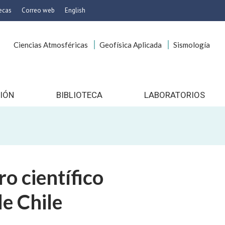
tecas
Correo web
English
Ciencias Atmosféricas
Geofísica Aplicada
Sismología
icas
onservación
es
 Imagen
IÓN
BIBLIOTECA
LABORATORIOS
gocios
o
ía
cionales
o científico
to
nico
de Chile