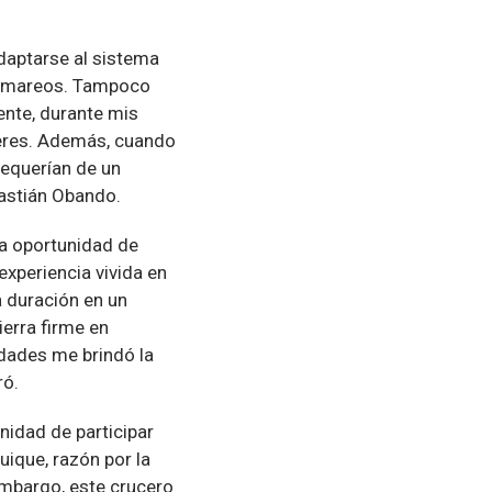
daptarse al sistema
 de mareos. Tampoco
ente, durante mis
ceres. Además, cuando
requerían de un
bastián Obando.
la oportunidad de
experiencia vivida en
a duración en un
erra firme en
idades me brindó la
ró.
nidad de participar
uique, razón por la
embargo, este crucero