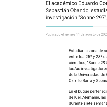
El académico Eduardo Cont
Sebastián Obando, estudia
investigación “Sonne 297”,
Publicado el viernes 11 de agosto de 20
Estudiar la zona de s
entre los 25º y 28º de
científico, "Sonne 297
los/as investigadore
de la Universidad de
Carrillo Barra y Seba
En el buque pertenec
de Kiel, Alemania, la
durante siete semana