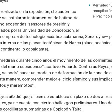
eyes.
Ver video "
recopilació
o realizado en la expedición, el académico
el Pacífico 
 se instalaron instrumentos de batimetría
mo ecosondas, sensores de presión y
ados por la Universidad de Concepción, el
a empresa de tecnología acústica submarina, Sonardyne— pa
ra interna de las placas tectónicas de Nazca (placa oceánic
continental o cabalgante).
medirán durante cinco años el movimiento de las corrientes
 del mar o subsidencia”, sostuvo Eduardo Contreras Reyes, 
, se podrá hacer un modelo de deformación de la zona de c
sta manera, comprender mejor el ciclo sísmico y sus implic
tos y maremotos".
yes añadió que, si bien se estableció un plazo de dos a tre
es, ya se cuenta con ciertos hallazgos preliminares. Uno de
as cordilleras submarinas de Copiapó y Taltal.