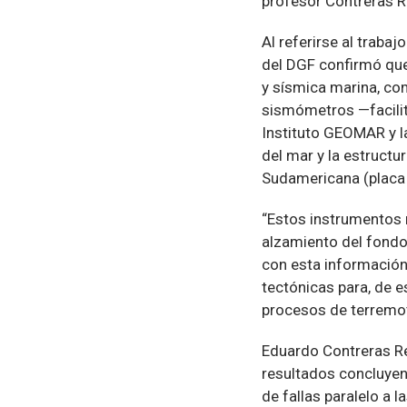
profesor Contreras R
Al referirse al trabaj
del DGF confirmó que
y sísmica marina, co
sismómetros —facilit
Instituto GEOMAR y l
del mar y la estructu
Sudamericana (placa 
“Estos instrumentos 
alzamiento del fondo
con esta información
tectónicas para, de e
procesos de terremo
Eduardo Contreras Re
resultados concluyent
de fallas paralelo a l