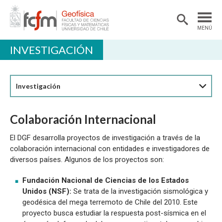
MENÚ
INVESTIGACIÓN
DEPARTAMENTO
ACADÉMICAS/OS
Investigación
DOCENCIA
INVESTIGACIÓN
Colaboración Internacional
EXTENSIÓN
El DGF desarrolla proyectos de investigación a través de la
colaboración internacional con entidades e investigadores de
BIBLIOTECA
diversos países. Algunos de los proyectos son:
LABORATORIOS
Fundación Nacional de Ciencias de los Estados
Ciencias Atmosféricas
Unidos (NSF):
Se trata de la investigación sismológica y
geodésica del mega terremoto de Chile del 2010. Este
Geofísica Aplicada
proyecto busca estudiar la respuesta post-sísmica en el