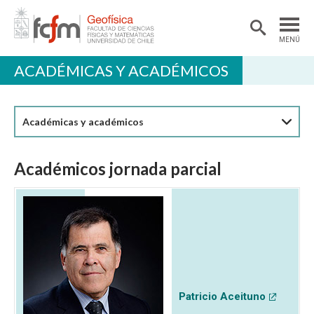
MENÚ
ACADÉMICAS Y ACADÉMICOS
DEPARTAMENTO
ACADÉMICAS/OS
Académicas y académicos
DOCENCIA
INVESTIGACIÓN
Académicos jornada parcial
EXTENSIÓN
BIBLIOTECA
LABORATORIOS
Ciencias Atmosféricas
Geofísica Aplicada
Patricio Aceituno