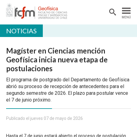
MENÚ
NOTICIAS
DEPARTAMENTO
ACADÉMICAS/OS
Magíster en Ciencias mención
DOCENCIA
Geofísica inicia nueva etapa de
postulaciones
INVESTIGACIÓN
El programa de postgrado del Departamento de Geofísica
EXTENSIÓN
abrió su proceso de recepción de antecedentes para el
BIBLIOTECA
segundo semestre de 2026. El plazo para postular vence
el 7 de junio próximo.
LABORATORIOS
Ciencias Atmosféricas
Publicado el jueves 07 de mayo de 2026
Geofísica Aplicada
Hasta el 7 de junio estará abierto el proceso de postulación