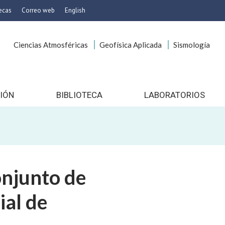
tecas
Correo web
English
Ciencias Atmosféricas
Geofísica Aplicada
Sismología
icas
onservación
es
 Imagen
IÓN
BIBLIOTECA
LABORATORIOS
gocios
o
ía
cionales
njunto de
to
nico
ial de