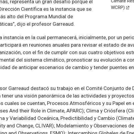
Climate Re
más, representa un gran desafío porque el
WCRP)
rección Científica es la instancia que se
más alto del Programa Mundial de
ticas”, dijo el profesor Garreaud.
 instancia en la cual permanecerá, inicialmente, por un perio
rticipará en reuniones anuales para revisar el estado de av
anización, con el fin de cumplir con sus cuatro objetivos est
ental del sistema climático, pronosticar su evolución a cor
idad de anticipar escenarios de cambio y tender puentes ent
fesor Garreaud destacó su trabajo en el Comité Conjunto de D
 tener una visión panorámica de las actividades y proyectos
los cuales se cuentan, Procesos Atmosféricos y su Papel en 
es And their Role in Climate, APARC); Clima y Criósfera (C
ma y Variabilidad Oceánica, Predictibilidad y Cambio (Clima
bility and Change, CLIVAR); Modelamiento y Observaciones de
ing and Observations, ESMO); Intercambios Globales de Ene