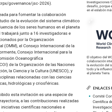
Investigaciones C
crpx/governance/jsc-2026).
desafío, porque e
en el eslabón más
reada para fomentar la colaboración
studio de la evolución del sistema climático
luencia de los seres humanos en el planeta
 trabajará junto a 16 investigadoras e
cionados por la Organización
l (OMM), el Consejo Internacional de la
ormente, Consejo Internacional para la
El objetivo del W
Comisión Oceanográfica
colaboración inte
COI) de la Organización de las Naciones
la evolución del 
todo y la influen
ión, la Ciencia y la Cultura (UNESCO); y
el planeta Tierra.
ciplinas relacionadas con las ciencias
as, hidrológicas y criosféricas.
ENLACES
ibido esta invitación es una especie de
Comité Con
rayectoria, a las contribuciones realizadas
Científica 
n iniciativas científicas nacionales e
Investigaci