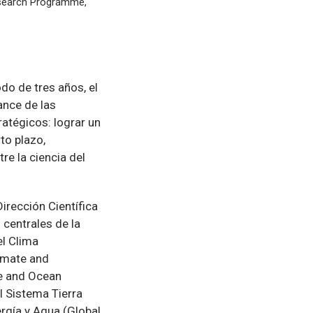
search Programme,
do de tres años, el
ance de las
ratégicos: lograr un
to plazo,
re la ciencia del
irección Científica
 centrales de la
el Clima
limate and
te and Ocean
l Sistema Tierra
rgía y Agua (Global