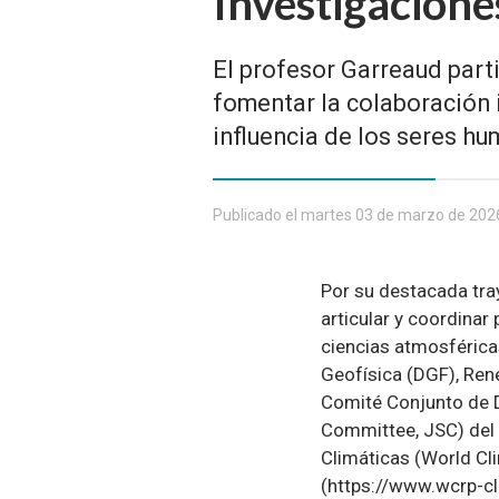
Investigacione
El profesor Garreaud parti
fomentar la colaboración i
influencia de los seres hu
Publicado el martes 03 de marzo de 202
Por su destacada tray
articular y coordinar
ciencias atmosférica
Geofísica (DGF), René
Comité Conjunto de Di
Committee, JSC) del
Climáticas (World C
(https://www.wcrp-cl