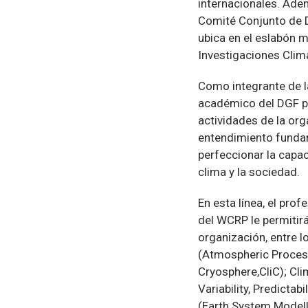
internacionales. Ade
Comité Conjunto de Di
ubica en el eslabón 
Investigaciones Climá
Como integrante de la
académico del DGF pa
actividades de la org
entendimiento fundam
perfeccionar la capac
clima y la sociedad.
En esta línea, el pro
del WCRP le permitirá
organización, entre 
(Atmospheric Process
Cryosphere,CliC); Cli
Variability, Predicta
(Earth System Modell