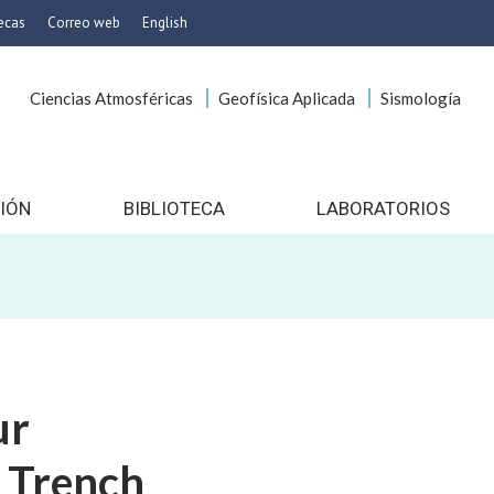
tecas
Correo web
English
Ciencias Atmosféricas
Geofísica Aplicada
Sismología
icas
onservación
es
 Imagen
IÓN
BIBLIOTECA
LABORATORIOS
gocios
o
ía
cionales
to
ur
nico
e Trench