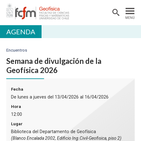
MENÚ
AGENDA
DEPARTAMENTO
ACADÉMICAS/OS
Encuentros
DOCENCIA
Semana de divulgación de la
Geofísica 2026
INVESTIGACIÓN
EXTENSIÓN
Fecha
BIBLIOTECA
De lunes a jueves del 13/04/2026 al 16/04/2026
Hora
LABORATORIOS
12:00
Ciencias Atmosféricas
Lugar
Geofísica Aplicada
Biblioteca del Departamento de Geofísica
(Blanco Encalada 2002, Edificio Ing.Civil-Geofisica, piso 2)